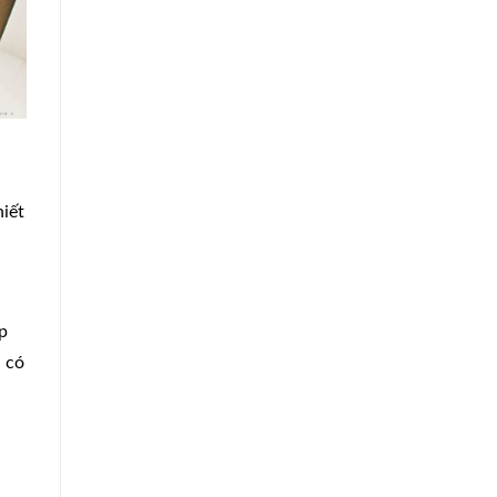
hiết
p
ã có