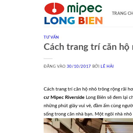
Bỏ
qua
TRANG C
nội
dung
TƯ VẤN
Cách trang trí căn hộ
ĐĂNG VÀO
30/10/2017
BỞI
LÊ HẢI
Cách trang trí căn hộ nhỏ trông rộng rãi h
cư Mipec Riverside
Long Biên sẽ đem lại c
những phút giây vui vẻ, đầm ấm cùng ngườ
sống trong căn nhà bạn. Một ngôi nhà nhỏ 