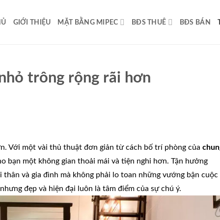
HỦ
GIỚI THIỆU
MẶT BẰNG MIPEC
BĐS THUÊ
BĐS BÁN
 nhỏ trông rộng rãi hơn
ơn. Với một vài thủ thuật đơn giản từ cách bố trí phòng của
chun
ho bạn một không gian thoải mái và tiện nghi hơn. Tận hưởng
i thân và gia đình mà không phải lo toan những vướng bận cuộc
nhưng đẹp và hiện đại luôn là tâm điểm của sự chú ý.