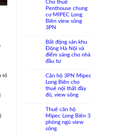
Cho thuê
bình
Penthouse chung
luận
ở
cư MIPEC Long
Đầu
Biên view sông
tư
căn
3PN
hộ
Không
Long
có
Biên:
Bất động sản khu
bình
Biên
ự
Đông Hà Nội và
luận
độ
ở
tăng
điểm sáng cho nhà
Cho
giá
đầu tư
thuê
còn
Penthouse
bao
Không
chung
nhiêu?
có
o tổ
Căn hộ 3PN Mipec
cư
bình
MIPEC
Long Biên cho
luận
Long
ở
thuê nội thất đầy
Biên
Bất
view
đủ, view sông
ể
động
sông
sản
Không
3PN
khu
có
Thuê căn hộ
Đông
bình
Hà
Mipec Long Biên 3
ể
luận
Nội
ở
phòng ngủ view
và
Căn
điểm
sông
hộ
sáng
3PN