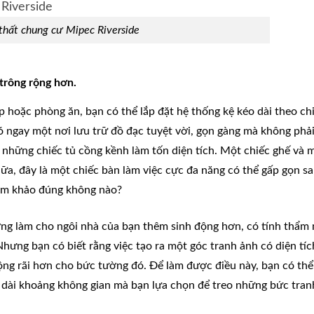
thất chung cư Mipec Riverside
 trông rộng hơn.
hoặc phòng ăn, bạn có thể lắp đặt hệ thống kệ kéo dài theo ch
ó ngay một nơi lưu trữ đồ đạc tuyệt vời, gọn gàng mà không phả
 những chiếc tủ cồng kềnh làm tốn diện tích. Một chiếc ghế và 
ữa, đây là một chiếc bàn làm việc cực đa năng có thể gấp gọn s
ham khảo đúng không nào?
ng làm cho ngôi nhà của bạn thêm sinh động hơn, có tính thẩm
hưng bạn có biết rằng việc tạo ra một góc tranh ảnh có diện tíc
rộng rãi hơn cho bức tường đó. Để làm được điều này, bạn có thể
 dài khoảng không gian mà bạn lựa chọn để treo những bức tran