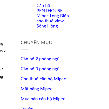
Không
cho
Mipec
có
nhà
Căn hộ
Long
bình
đầu
Biên
PENTHOUSE
luận
tư
cho
ở
Mipec Long Biên
thuê
Thuê
nội
cho thuê view
căn
thất
hộ
Sông Hồng
đầy
Mipec
đủ,
Không
Long
view
có
Biên
sông
bình
3
CHUYÊN MỤC
luận
ng
phòng
ở
ngủ
giúp
Căn
view
hộ
sông
PENTHOUSE
Căn hộ 2 phòng ngủ
Mipec
Long
Căn hộ 3 phòng ngủ
Biên
để
cho
thuê
ng
Cho thuê căn hộ Mipec
view
Sông
Hồng
Mặt bằng Mipec
Mua bán căn hộ Mipec
c