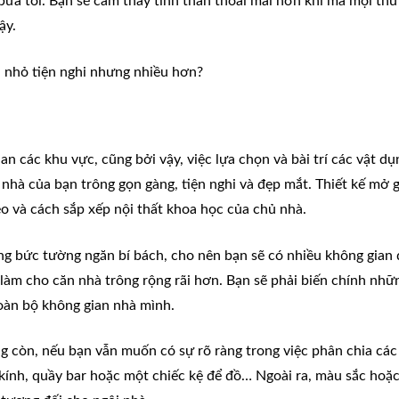
bữa tối. Bạn sẽ cảm thấy tinh thần thoải mái hơn khi mà mọi thứ
ậy.
h nhỏ
tiện nghi nhưng nhiều hơn?
n các khu vực, cũng bởi vậy, việc lựa chọn và bài trí các vật dụ
nhà của bạn trông gọn gàng, tiện nghi và đẹp mắt. Thiết kế mở 
éo và cách sắp xếp nội thất khoa học của chủ nhà.
g bức tường ngăn bí bách, cho nên bạn sẽ có nhiều không gian 
 làm cho căn nhà trông rộng rãi hơn. Bạn sẽ phải biến chính nhữ
toàn bộ không gian nhà mình.
 còn, nếu bạn vẫn muốn có sự rõ ràng trong việc phân chia các
kính, quầy bar hoặc một chiếc kệ để đồ… Ngoài ra, màu sắc hoặ