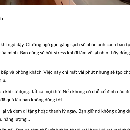
ơn
khi ngủ dậy. Giường ngủ gọn gàng sạch sẽ phản ánh cách bạn t
ủa mình. Bạn cũng sẽ bớt stress khi đi làm về lại nhìn thấy đống
bếp và phòng khách. Việc này chỉ mất vài phút nhưng sẽ tạo ch
hịu.
u khi sử dụng. Tất cả mọi thứ. Nếu không có chỗ cố định nào đ
 đã quá lâu bạn không dùng tới.
ại và đem đi tặng hoặc thanh lý ngay. Bạn giữ nó không dùng đ
an, năng lượng…