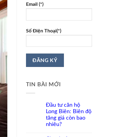
Email (*)
Số Điện Thoại(*)
TIN BÀI MỚI
Đầu tư căn hộ
Long Biên: Biên độ
tăng giá còn bao
nhiêu?
Không
có