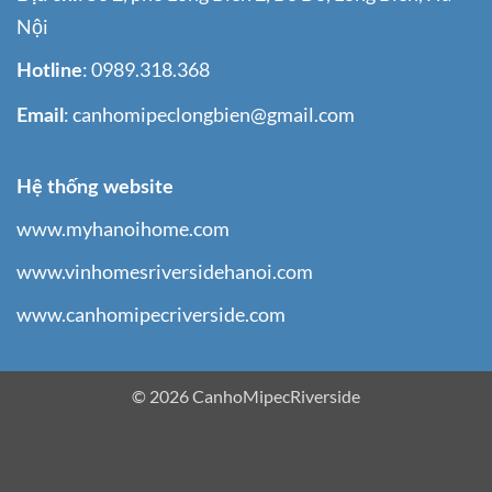
Nội
: 0989.318.368
Hotline
: canhomipeclongbien@gmail.com
Email
Hệ thống website
www.myhanoihome.com
www.vinhomesriversidehanoi.com
www.canhomipecriverside.com
© 2026
CanhoMipecRiverside