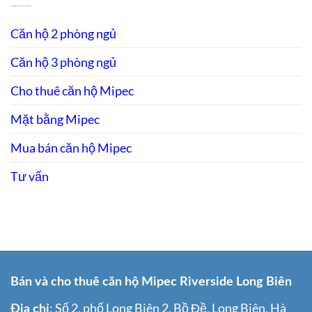
thất
Căn
Biên
đầy
hộ
3
đủ,
PENTHOUSE
Căn hộ 2 phòng ngủ
phòng
view
Mipec
ngủ
sông
Long
view
Căn hộ 3 phòng ngủ
Biên
sông
cho
thuê
Cho thuê căn hộ Mipec
view
Sông
Hồng
Mặt bằng Mipec
Mua bán căn hộ Mipec
Tư vấn
Bán và cho thuê căn hộ Mipec Riverside Long Biên
: Số 2, phố Long Biên 2, Bồ Đề, Long Biên, Hà
Địa chỉ