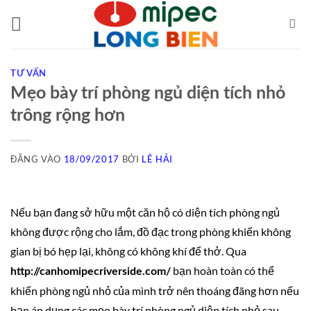
Bỏ
qua
nội
dung
TƯ VẤN
Mẹo bày trí phòng ngủ diện tích nhỏ
trông rộng hơn
ĐĂNG VÀO
18/09/2017
BỞI
LÊ HẢI
Nếu bạn đang sở hữu một căn hộ có diện tích phòng ngủ
không được rộng cho lắm, đồ đạc trong phòng khiến không
gian bị bó hẹp lại, không có không khí để thở. Qua
bạn hoàn toàn có thể
http://canhomipecriverside.com/
khiến phòng ngủ nhỏ của mình trở nên thoáng đãng hơn nếu
bạn áp dụng các mẹo bày trí phòng ngủ diện tích nhỏ sau