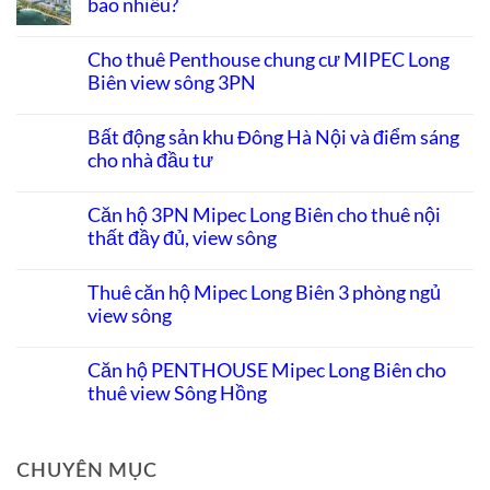
bao nhiêu?
Không
có
Cho thuê Penthouse chung cư MIPEC Long
bình
Biên view sông 3PN
luận
ở
Không
Đầu
có
tư
Bất động sản khu Đông Hà Nội và điểm sáng
bình
căn
cho nhà đầu tư
luận
hộ
ở
Long
Không
Cho
Biên:
có
thuê
Căn hộ 3PN Mipec Long Biên cho thuê nội
Biên
bình
Penthouse
độ
thất đầy đủ, view sông
luận
chung
tăng
ở
cư
giá
Không
Bất
MIPEC
còn
có
động
Thuê căn hộ Mipec Long Biên 3 phòng ngủ
Long
bao
bình
sản
Biên
nhiêu?
view sông
luận
khu
view
ở
Đông
sông
Không
Căn
Hà
3PN
có
hộ
Căn hộ PENTHOUSE Mipec Long Biên cho
Nội
bình
3PN
và
thuê view Sông Hồng
luận
Mipec
điểm
ở
Long
sáng
Không
Thuê
Biên
cho
có
căn
cho
nhà
bình
hộ
thuê
đầu
luận
CHUYÊN MỤC
Mipec
nội
tư
ở
Long