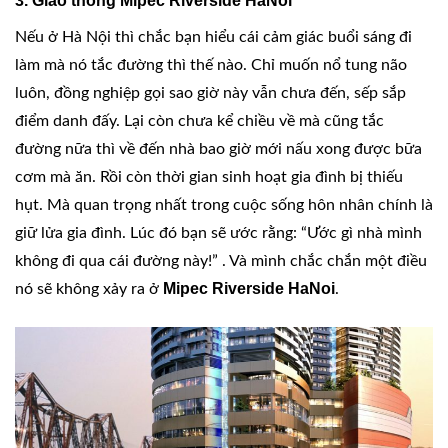
3. Giao thông Mipec Riverside HaNoi
Nếu ở Hà Nội thì chắc bạn hiểu cái cảm giác buổi sáng đi
làm mà nó tắc đường thì thế nào. Chỉ muốn nổ tung não
luôn, đồng nghiệp gọi sao giờ này vẫn chưa đến, sếp sắp
điểm danh đấy. Lại còn chưa kể chiều về mà cũng tắc
đường nữa thì về đến nhà bao giờ mới nấu xong được bữa
cơm mà ăn. Rồi còn thời gian sinh hoạt gia đình bị thiếu
hụt. Mà quan trọng nhất trong cuộc sống hôn nhân chính là
giữ lửa gia đình. Lúc đó bạn sẽ ước rằng: “Ước gì nhà mình
không đi qua cái đường này!” . Và mình chắc chắn một điều
Mipec Riverside HaNoi
nó sẽ không xảy ra ở
.