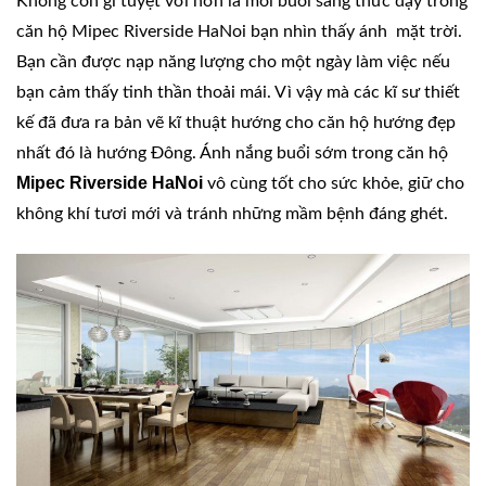
Không còn gì tuyệt vời hơn là mỗi buổi sáng thức dậy trong
căn hộ Mipec Riverside HaNoi bạn nhìn thấy ánh mặt trời.
Bạn cần được nạp năng lượng cho một ngày làm việc nếu
bạn cảm thấy tinh thần thoải mái. Vì vậy mà các kĩ sư thiết
kế đã đưa ra bản vẽ kĩ thuật hướng cho căn hộ hướng đẹp
nhất đó là hướng Đông. Ánh nắng buổi sớm trong căn hộ
Mipec Riverside HaNoi
vô cùng tốt cho sức khỏe, giữ cho
không khí tươi mới và tránh những mầm bệnh đáng ghét.