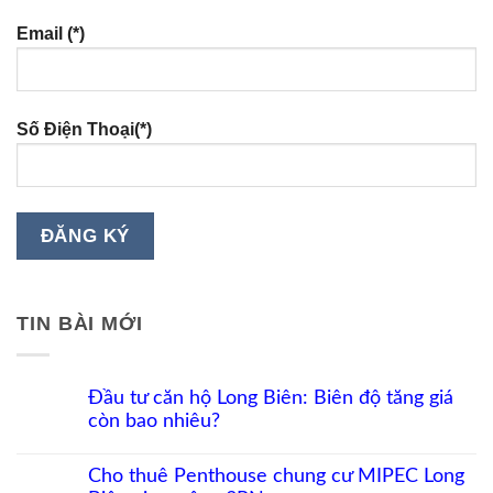
Email (*)
Số Điện Thoại(*)
TIN BÀI MỚI
Đầu tư căn hộ Long Biên: Biên độ tăng giá
còn bao nhiêu?
Không
có
Cho thuê Penthouse chung cư MIPEC Long
bình