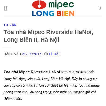
Bỏ
qua
nội
dung
TƯ VẤN
Tòa nhà Mipec Riverside HaNoi,
Long Biên II, Hà Nội
ĐĂNG VÀO
21/04/2017
BỞI
LÊ HẢI
Tòa nhà
Mipec Riverside HaNoi
nằm ở vị trí đẹp nhất
trong
bất động sản quận Long Biên
-Hà Nội. Đây là chung cư
cao cấp có vốn đầu tư lớn với thiết kế hiện đại. Tòa nhà mang
phong cách châu âu sang trọng, tiện nghi nhưng gần gũi với
thiên nhiên.