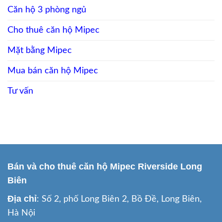
Long
view
Biên
Căn hộ 3 phòng ngủ
sông
cho
thuê
Cho thuê căn hộ Mipec
view
Sông
Hồng
Mặt bằng Mipec
Mua bán căn hộ Mipec
Tư vấn
Bán và cho thuê căn hộ Mipec Riverside Long
Biên
Địa chỉ
: Số 2, phố Long Biên 2, Bồ Đề, Long Biên,
Hà Nội