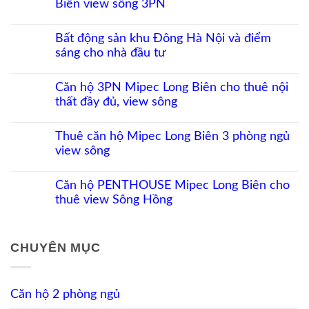
Biên view sông 3PN
luận
ở
Không
Đầu
có
tư
Bất động sản khu Đông Hà Nội và điểm
bình
căn
sáng cho nhà đầu tư
luận
hộ
ở
Long
Không
Cho
Biên:
có
thuê
Biên
Căn hộ 3PN Mipec Long Biên cho thuê nội
bình
Penthouse
độ
thất đầy đủ, view sông
luận
chung
tăng
ở
cư
giá
Không
Bất
MIPEC
còn
có
động
Long
Thuê căn hộ Mipec Long Biên 3 phòng ngủ
bao
bình
sản
Biên
nhiêu?
view sông
luận
khu
view
ở
Đông
sông
Không
Căn
Hà
3PN
có
hộ
Nội
Căn hộ PENTHOUSE Mipec Long Biên cho
bình
3PN
và
thuê view Sông Hồng
luận
Mipec
điểm
ở
Long
sáng
Không
Thuê
Biên
cho
có
căn
cho
nhà
bình
hộ
thuê
CHUYÊN MỤC
đầu
luận
Mipec
nội
tư
ở
Long
thất
Căn
Biên
đầy
hộ
3
đủ,
PENTHOUSE
phòng
Căn hộ 2 phòng ngủ
view
Mipec
ngủ
sông