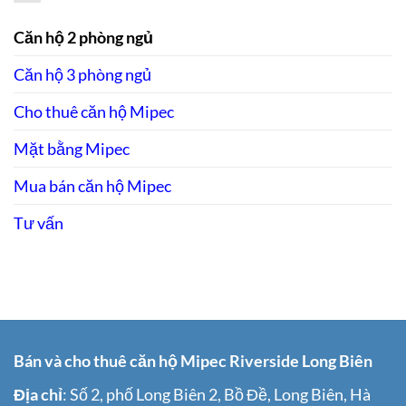
Căn
Biên
đầy
hộ
3
đủ,
PENTHOUSE
Căn hộ 2 phòng ngủ
phòng
view
Mipec
ngủ
sông
Long
view
Căn hộ 3 phòng ngủ
Biên
sông
cho
thuê
Cho thuê căn hộ Mipec
view
Sông
Hồng
Mặt bằng Mipec
Mua bán căn hộ Mipec
Tư vấn
Bán và cho thuê căn hộ Mipec Riverside Long Biên
Địa chỉ
: Số 2, phố Long Biên 2, Bồ Đề, Long Biên, Hà