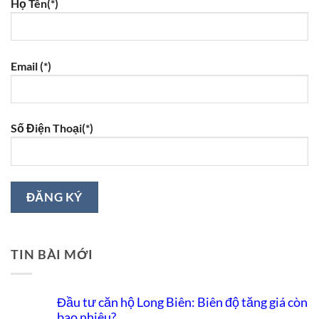
Họ Tên(*)
Email (*)
Số Điện Thoại(*)
TIN BÀI MỚI
Đầu tư căn hộ Long Biên: Biên độ tăng giá còn
bao nhiêu?