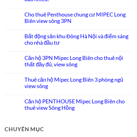
Không
có
Cho thuê Penthouse chung cư MIPEC Long
bình
Biên view sông 3PN
luận
ở
Không
Đầu
có
tư
Bất động sản khu Đông Hà Nội và điểm sáng
bình
căn
cho nhà đầu tư
luận
hộ
ở
Long
Không
Cho
Biên:
có
thuê
Căn hộ 3PN Mipec Long Biên cho thuê nội
Biên
bình
Penthouse
độ
thất đầy đủ, view sông
luận
chung
tăng
ở
cư
giá
Không
Bất
MIPEC
còn
có
động
Thuê căn hộ Mipec Long Biên 3 phòng ngủ
Long
bao
bình
sản
Biên
nhiêu?
view sông
luận
khu
view
ở
Đông
sông
Không
Căn
Hà
3PN
có
hộ
Căn hộ PENTHOUSE Mipec Long Biên cho
Nội
bình
3PN
và
thuê view Sông Hồng
luận
Mipec
điểm
ở
Long
sáng
Không
Thuê
Biên
cho
có
căn
cho
nhà
bình
hộ
thuê
CHUYÊN MỤC
đầu
luận
Mipec
nội
tư
ở
Long
thất