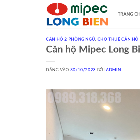
Bỏ
qua
TRANG C
nội
dung
CĂN HỘ 2 PHÒNG NGỦ
,
CHO THUÊ CĂN HỘ
Căn hộ Mipec Long B
ĐĂNG VÀO
30/10/2023
BỞI
ADMIN