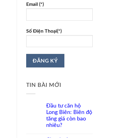
Email (*)
Số Điện Thoại(*)
TIN BÀI MỚI
Đầu tư căn hộ
Long Biên: Biên độ
tăng giá còn bao
nhiêu?
Không
có