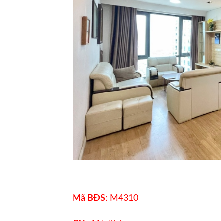
Mã BĐS
: M4310