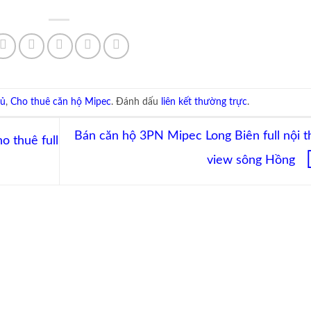
gủ
,
Cho thuê căn hộ Mipec
. Đánh dấu
liên kết thường trực
.
Bán căn hộ 3PN Mipec Long Biên full nội th
 thuê full
view sông Hồng