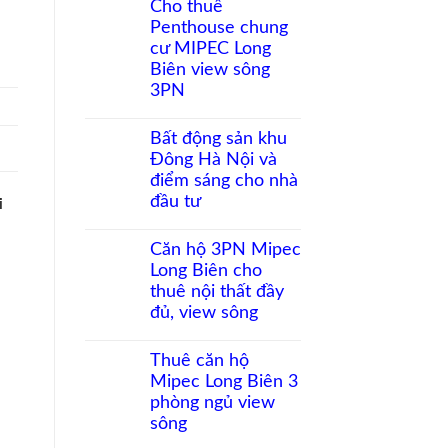
Cho thuê
bình
Penthouse chung
luận
ở
cư MIPEC Long
Đầu
Biên view sông
tư
căn
3PN
hộ
Không
Long
có
Biên:
Bất động sản khu
bình
Biên
Đông Hà Nội và
luận
độ
ở
tăng
điểm sáng cho nhà
Cho
giá
đầu tư
i
thuê
còn
Penthouse
bao
Không
chung
nhiêu?
có
Căn hộ 3PN Mipec
cư
bình
MIPEC
Long Biên cho
luận
Long
ở
thuê nội thất đầy
Biên
Bất
view
đủ, view sông
động
sông
sản
Không
3PN
khu
có
Thuê căn hộ
Đông
bình
Hà
Mipec Long Biên 3
luận
Nội
ở
phòng ngủ view
và
Căn
điểm
sông
hộ
sáng
3PN