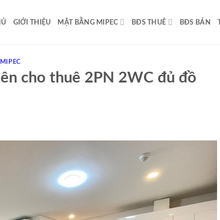
HỦ
GIỚI THIỆU
MẶT BẰNG MIPEC
BĐS THUÊ
BĐS BÁN
 MIPEC
iên cho thuê 2PN 2WC đủ đồ