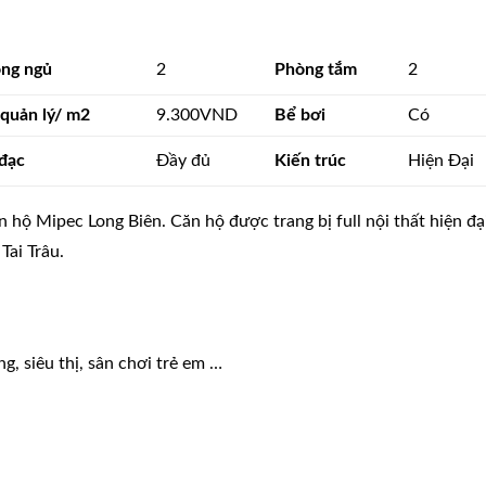
ng ngủ
2
Phòng tắm
2
 quản lý/ m2
9.300VND
Bể bơi
Có
đạc
Đầy đủ
Kiến trúc
Hiện Đại
hộ Mipec Long Biên. Căn hộ được trang bị full nội thất hiện đạ
Tai Trâu.
g, siêu thị, sân chơi trẻ em …