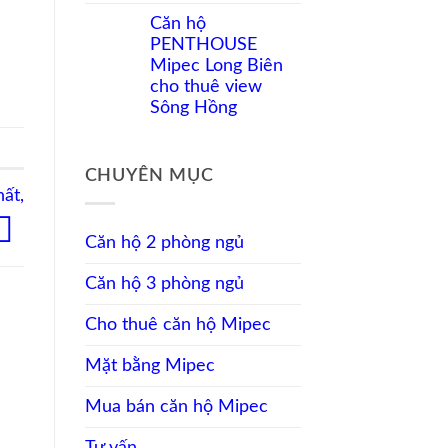
Không
cho
Mipec
có
nhà
Căn hộ
Long
bình
đầu
Biên
PENTHOUSE
luận
tư
cho
ở
Mipec Long Biên
thuê
Thuê
nội
cho thuê view
căn
thất
hộ
Sông Hồng
đầy
Mipec
đủ,
Không
Long
view
có
Biên
sông
bình
3
CHUYÊN MỤC
luận
phòng
ở
ất,
ngủ
Căn
view
hộ
sông
PENTHOUSE
Căn hộ 2 phòng ngủ
Mipec
Long
Căn hộ 3 phòng ngủ
Biên
cho
thuê
Cho thuê căn hộ Mipec
view
Sông
Hồng
Mặt bằng Mipec
Mua bán căn hộ Mipec