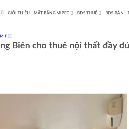
HỦ
GIỚI THIỆU
MẶT BẰNG MIPEC
BĐS THUÊ
BĐS BÁN
 MIPEC
g Biên cho thuê nội thất đầy đủ