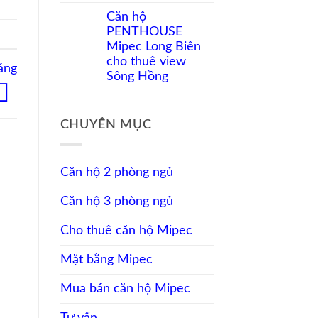
Không
cho
Mipec
có
nhà
Căn hộ
Long
bình
đầu
Biên
PENTHOUSE
luận
tư
cho
ở
Mipec Long Biên
thuê
Thuê
nội
cho thuê view
căn
áng
thất
hộ
Sông Hồng
đầy
Mipec
đủ,
Không
Long
view
có
Biên
sông
bình
3
CHUYÊN MỤC
luận
phòng
ở
ngủ
Căn
view
hộ
sông
PENTHOUSE
Căn hộ 2 phòng ngủ
Mipec
Long
Căn hộ 3 phòng ngủ
Biên
cho
thuê
Cho thuê căn hộ Mipec
view
Sông
Hồng
Mặt bằng Mipec
Mua bán căn hộ Mipec