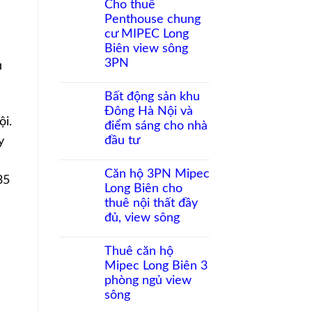
Cho thuê
bình
Penthouse chung
luận
ở
cư MIPEC Long
Đầu
Biên view sông
tư
căn
3PN
ủ
hộ
Không
Long
có
Biên:
Bất động sản khu
bình
Biên
Đông Hà Nội và
luận
độ
ội.
ở
tăng
điểm sáng cho nhà
Cho
giá
đầu tư
y
thuê
còn
Penthouse
bao
Không
e
chung
nhiêu?
có
Căn hộ 3PN Mipec
cư
35
bình
MIPEC
Long Biên cho
luận
Long
ở
thuê nội thất đầy
Biên
Bất
view
đủ, view sông
động
sông
sản
Không
3PN
khu
có
Thuê căn hộ
Đông
bình
Hà
Mipec Long Biên 3
luận
Nội
ở
phòng ngủ view
và
Căn
điểm
sông
hộ
sáng
3PN