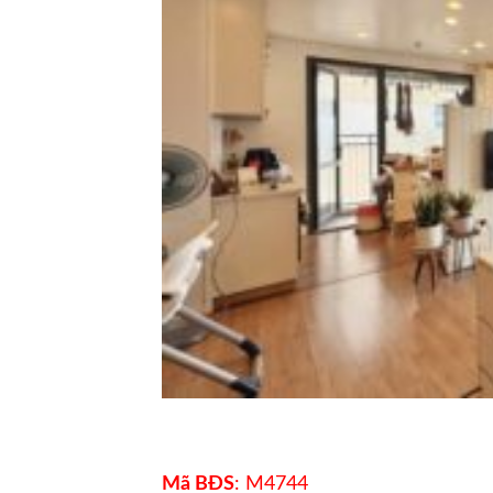
Mã BĐS
: M4744