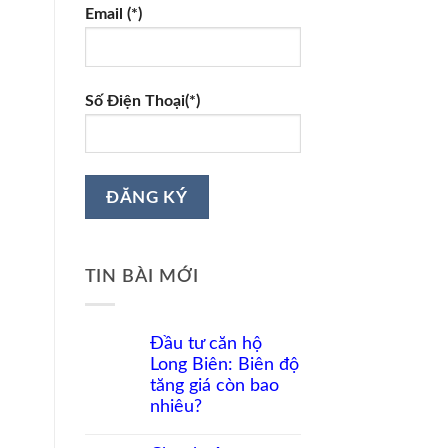
Email (*)
Số Điện Thoại(*)
TIN BÀI MỚI
Đầu tư căn hộ
Long Biên: Biên độ
tăng giá còn bao
nhiêu?
Không
có