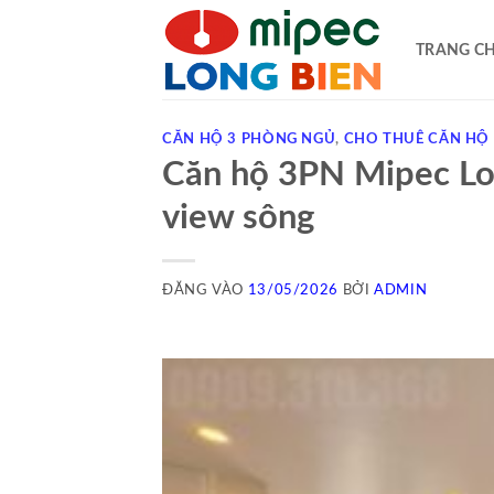
Bỏ
qua
TRANG C
nội
dung
CĂN HỘ 3 PHÒNG NGỦ
,
CHO THUÊ CĂN HỘ
Căn hộ 3PN Mipec Lon
view sông
ĐĂNG VÀO
13/05/2026
BỞI
ADMIN