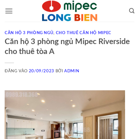
Bỏ
qua
nội
dung
CĂN HỘ 3 PHÒNG NGỦ
,
CHO THUÊ CĂN HỘ MIPEC
Căn hộ 3 phòng ngủ Mipec Riverside
cho thuê tòa A
ĐĂNG VÀO
20/09/2023
BỞI
ADMIN