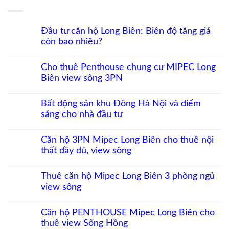
Đầu tư căn hộ Long Biên: Biên độ tăng giá
còn bao nhiêu?
Không
có
Cho thuê Penthouse chung cư MIPEC Long
bình
Biên view sông 3PN
luận
ở
Không
Đầu
có
tư
Bất động sản khu Đông Hà Nội và điểm
bình
căn
sáng cho nhà đầu tư
luận
hộ
ở
Long
Không
Cho
Biên:
có
thuê
Biên
Căn hộ 3PN Mipec Long Biên cho thuê nội
bình
Penthouse
độ
thất đầy đủ, view sông
luận
chung
tăng
ở
cư
giá
Không
Bất
MIPEC
còn
có
động
Long
Thuê căn hộ Mipec Long Biên 3 phòng ngủ
bao
bình
sản
Biên
nhiêu?
view sông
luận
khu
view
ở
Đông
sông
Không
Căn
Hà
3PN
có
hộ
Nội
Căn hộ PENTHOUSE Mipec Long Biên cho
bình
3PN
và
thuê view Sông Hồng
luận
Mipec
điểm