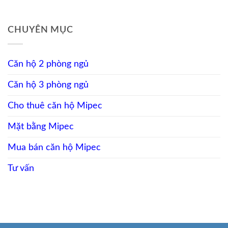
ở
Long
sáng
Không
Thuê
Biên
cho
có
căn
cho
nhà
bình
hộ
thuê
đầu
CHUYÊN MỤC
luận
Mipec
nội
tư
ở
Long
thất
Căn
Biên
đầy
hộ
3
đủ,
PENTHOUSE
phòng
Căn hộ 2 phòng ngủ
view
Mipec
ngủ
sông
Long
view
Biên
Căn hộ 3 phòng ngủ
sông
cho
thuê
Cho thuê căn hộ Mipec
view
Sông
Hồng
Mặt bằng Mipec
Mua bán căn hộ Mipec
Tư vấn